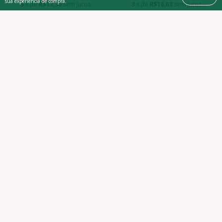
sua experiência de compra.
3
x de
R$13,30
sem juros
3
x de
R$16,63
sem juros
COMPRAR
COMPRAR
Casaco Força Flu
Camiseta Guerreiro