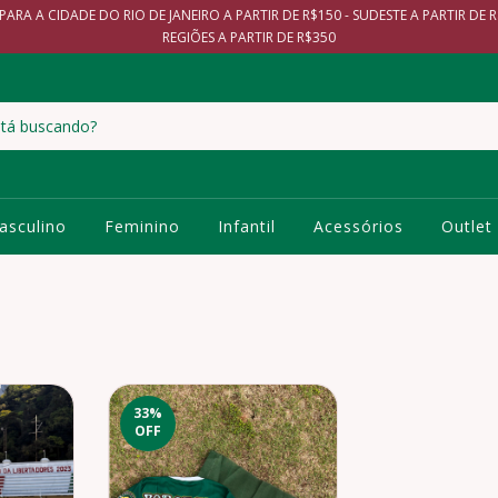
 PARA A CIDADE DO RIO DE JANEIRO A PARTIR DE R$150 - SUDESTE A PARTIR DE R
REGIÕES A PARTIR DE R$350
asculino
Feminino
Infantil
Acessórios
Outlet
33
%
OFF