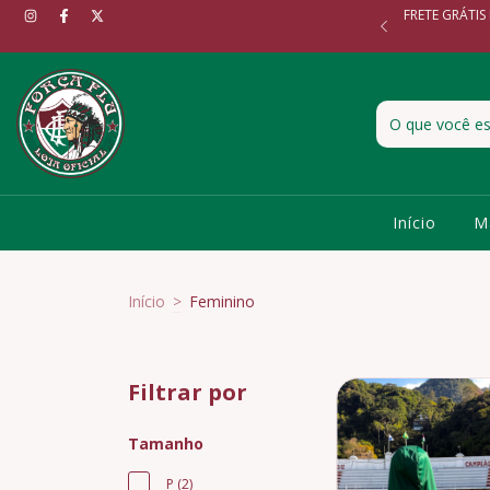
FRETE GRÁTIS
É 3X SEM JUROS NO CARTÃO!
Início
M
Início
>
Feminino
Filtrar por
Tamanho
P (2)