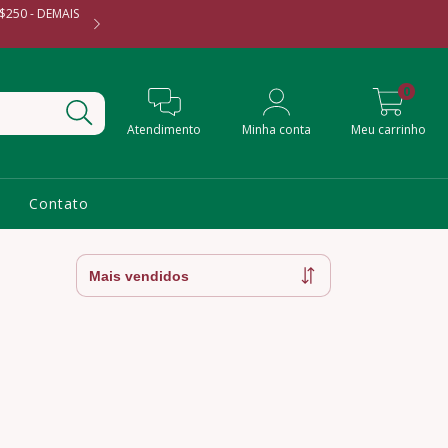
$250 - DEMAIS
PARCELAMOS EM ATÉ 3X SEM
0
Atendimento
Minha conta
Meu carrinho
Contato