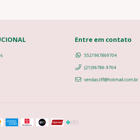
UCIONAL
Entre em contato
s
5521967869704
(21)96786-9704
vendas.tff@hotmail.com.br