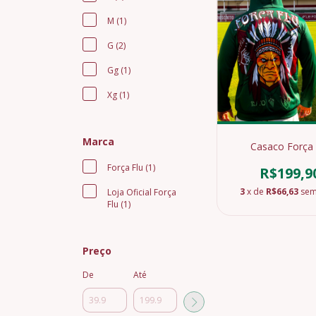
M (1)
G (2)
Gg (1)
Xg (1)
Marca
Casaco Força 
Força Flu (1)
R$199,9
3
x de
R$66,63
sem
Loja Oficial Força
Flu (1)
Preço
De
Até